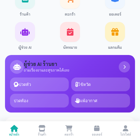
ร้านค้า
ตะกร้า
ออเดอร์
ผู้ช่วย AI
นัดหมาย
แลกแต้ม
ผู้ช่วย AI ร้านยา
ถามเรื่องยาและสุขภาพได้เลย
ปวดหัว
ไข้หวัด
ปวดท้อง
แพ้อากาศ
เภสัชกรพร้อมให้บริการ
ดูทั้งหมด
0 รายการ
0
หน้าหลัก
ร้านค้า
ตะกร้า
ออเดอร์
โปรไฟล์
฿0